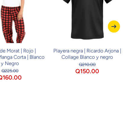
de Morat | Rojo |
Playera negra | Ricardo Arjona |
Pl
Manga Corta | Blanco
Collage Blanco y negro
y Negro
Q210.00
Q150.00
Q225.00
Q160.00