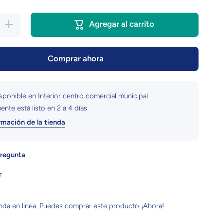
Aumentar
Agregar al carrito
cantidad
para
Sudadera
Morat |
Comprar ahora
Rosado
isponible en
Interior centro comercial municipal
nte está listo en 2 a 4 días
rmación de la tienda
regunta
r
enda en linea. Puedes comprar este producto ¡Ahora!