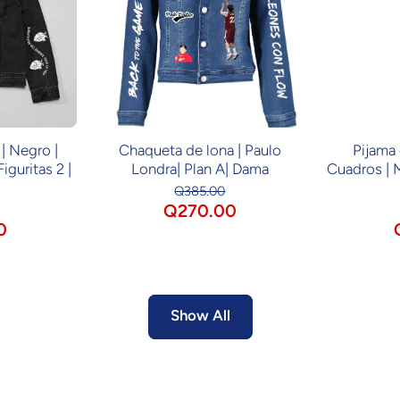
| Negro |
Chaqueta de lona | Paulo
Pijama 
iguritas 2 |
Londra| Plan A| Dama
Cuadros | 
Q385.00
Q270.00
0
Show All