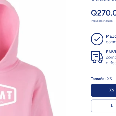
Q270.
Impuesto incluido.
MEJ
garan
ENV
compr
diríge
Tamaño:
XS
XS
L