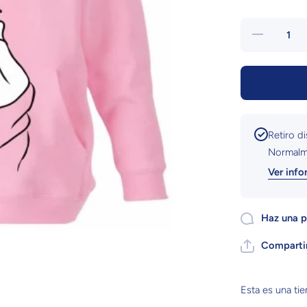
Reducir
cantidad
para
Sudadera
Morat |
Rosado
Retiro d
Normalme
Ver info
Haz una p
Comparti
Esta es una ti