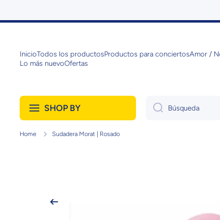
Ir directamente al contenido
Inicio
Todos los productos
Productos para conciertos
Amor / N
Lo más nuevo
Ofertas
SHOP BY
Búsqueda
Home
Sudadera Morat | Rosado
Ir directamente a la información del produ