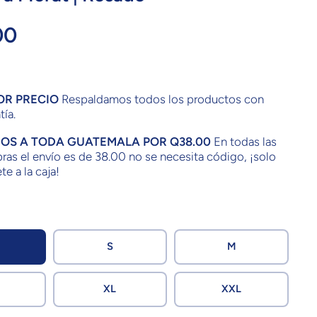
00
OR PRECIO
Respaldamos todos los productos con
tía.
IOS A TODA GUATEMALA POR Q38.00
En todas las
as el envío es de 38.00 no se necesita código, ¡solo
te a la caja!
S
M
XL
XXL