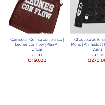
Camiseta | Corinta con blanco |
Chaqueta de lona 
Leones con flow | Plan A |
Morat | Animados | F
Oficial
Dama
Q215.00
Q385.00
Q150.00
Q270.0