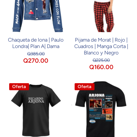
Chaqueta de lona | Paulo
Pijama de Morat | Rojo |
Londra| Plan A| Dama
Cuadros | Manga Corta |
Blanco y Negro
Q385.00
Q270.00
Q225.00
Q160.00
Oferta
Oferta