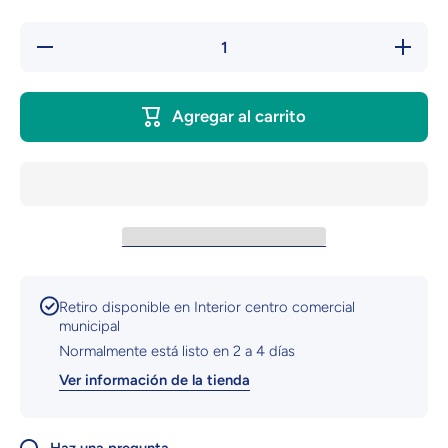
Reducir
Aumentar
cantidad
cantidad
para
para
Pijama
Pijama
de
de Morat
Agregar al carrito
Morat |
| Rojo |
Rojo |
cuadros |
cuadros
Manga
| Manga
Corta |
Corta |
Banda
Banda
Retiro disponible en
Interior centro comercial
municipal
Normalmente está listo en 2 a 4 días
Ver información de la tienda
Haz una pregunta