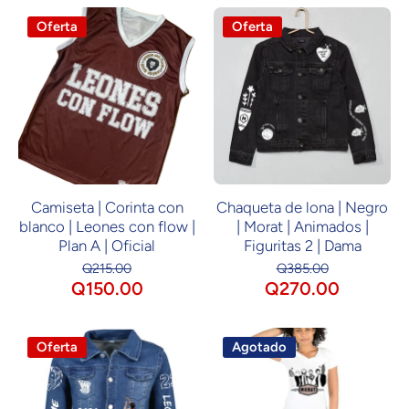
Oferta
Oferta
Camiseta | Corinta con
Chaqueta de lona | Negro
blanco | Leones con flow |
| Morat | Animados |
Plan A | Oficial
Figuritas 2 | Dama
Q215.00
Q385.00
Q150.00
Q270.00
Oferta
Agotado