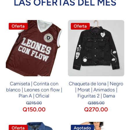
LAS OFERTAS DEL MES
Oferta
Oferta
Camiseta | Corinta con
Chaqueta de lona | Negro
blanco | Leones con flow |
| Morat | Animados |
Plan A | Oficial
Figuritas 2 | Dama
Q215.00
Q385.00
Q150.00
Q270.00
Oferta
Agotado