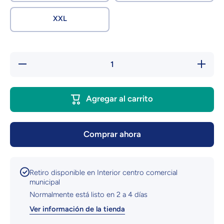
XXL
Reducir
Aumentar
cantidad
cantidad
para
para
Playera
Playera
Blanca
Blanca
Agregar al carrito
|Bad
|Bad
Bunny |
Bunny |
Portadas
Portadas
Comprar ahora
Retiro disponible en
Interior centro comercial
municipal
Normalmente está listo en 2 a 4 días
Ver información de la tienda