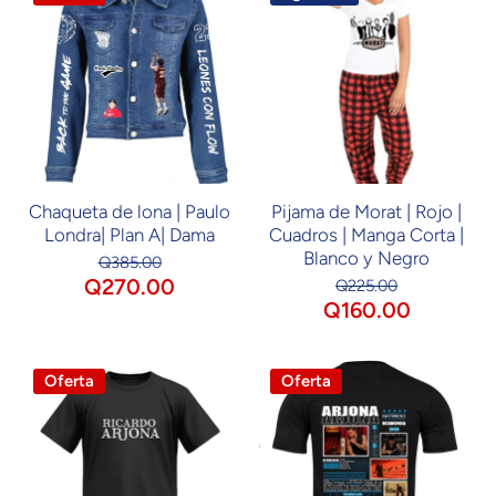
Chaqueta de lona | Paulo
Pijama de Morat | Rojo |
Londra| Plan A| Dama
Cuadros | Manga Corta |
Blanco y Negro
Q385.00
Q270.00
Q225.00
Q160.00
Oferta
Oferta