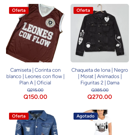
Oferta
Oferta
Camiseta | Corinta con
Chaqueta de lona | Negro
blanco | Leones con flow |
| Morat | Animados |
Plan A | Oficial
Figuritas 2 | Dama
Q215.00
Q385.00
Q150.00
Q270.00
Oferta
Agotado