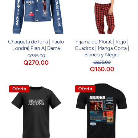
Chaqueta de lona | Paulo
Pijama de Morat | Rojo |
Londra| Plan A| Dama
Cuadros | Manga Corta |
Blanco y Negro
Q385.00
Q270.00
Q225.00
Q160.00
Oferta
Oferta