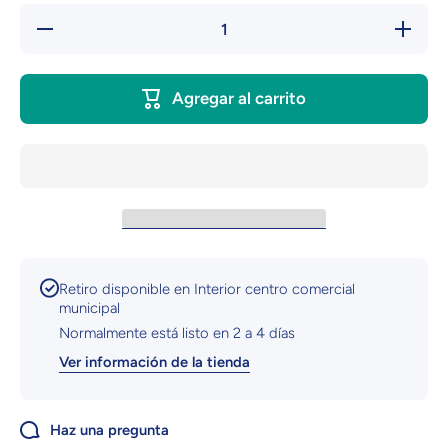
Reducir
Aument
cantidad para
cantidad 
Playera
Playe
Personalizada
Personal
| Goku
| Gok
Agregar al carrito
Retiro disponible en
Interior centro comercial
municipal
Normalmente está listo en 2 a 4 días
Ver información de la tienda
Haz una pregunta