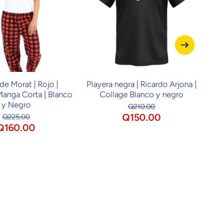
de Morat | Rojo |
Playera negra | Ricardo Arjona |
Pl
Manga Corta | Blanco
Collage Blanco y negro
y Negro
Q210.00
Q150.00
Q225.00
Q160.00