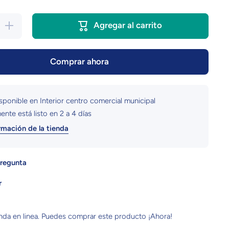
Aumentar
Agregar al carrito
a
cantidad para
Playeras
s
Personalizadas
| Morat
Comprar ahora
isponible en
Interior centro comercial municipal
nte está listo en 2 a 4 días
rmación de la tienda
regunta
r
enda en linea. Puedes comprar este producto ¡Ahora!