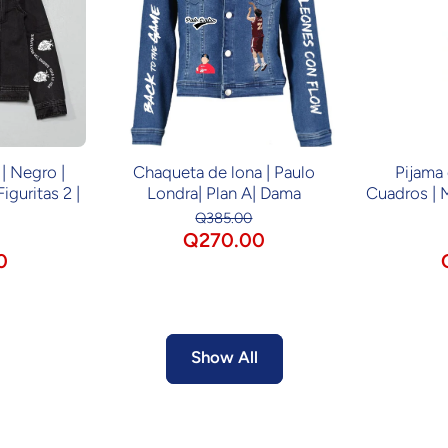
| Negro |
Chaqueta de lona | Paulo
Pijama 
iguritas 2 |
Londra| Plan A| Dama
Cuadros | 
Q385.00
Q270.00
0
Show All