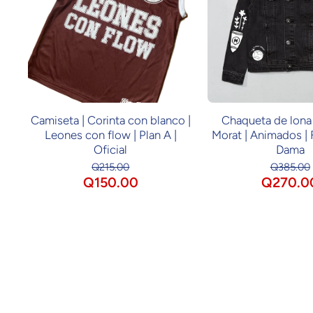
Camiseta | Corinta con blanco |
Chaqueta de lona 
Leones con flow | Plan A |
Morat | Animados | F
Oficial
Dama
Q215.00
Q385.00
Q150.00
Q270.0