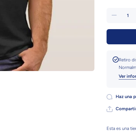
Reducir
cantidad par
Playeras
Personalizada
| Morat
Retiro d
Normalme
Ver info
Haz una p
Comparti
Esta es una ti