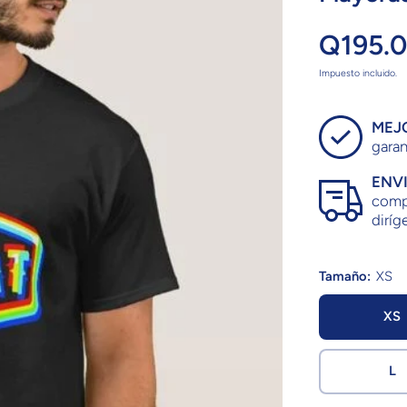
Q195.
Impuesto incluido.
MEJ
garan
ENV
compr
diríge
Tamaño:
XS
XS
L