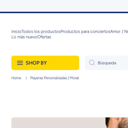
Ir directamente al contenido
Inicio
Todos los productos
Productos para conciertos
Amor / N
Lo más nuevo
Ofertas
SHOP BY
Búsqueda
Home
Playeras Personalizadas | Morat
Ir directamente a la información del producto