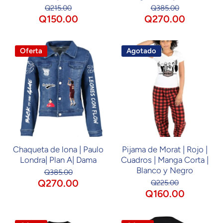
Q215.00
Q385.00
Q150.00
Q270.00
Oferta
Agotado
Chaqueta de lona | Paulo
Pijama de Morat | Rojo |
Londra| Plan A| Dama
Cuadros | Manga Corta |
Blanco y Negro
Q385.00
Q270.00
Q225.00
Q160.00