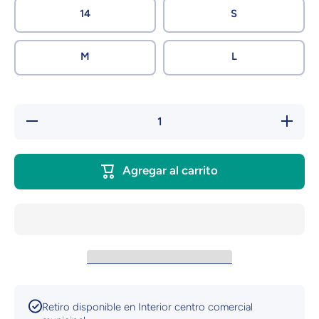
14
S
M
L
Reducir
Aumen
cantidad para
cantidad
Playeras
Playe
Personalizadas
Personal
| Dragon Ball
| Dragon
Agregar al carrito
Retiro disponible en
Interior centro comercial