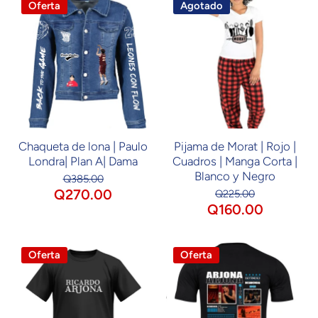
Oferta
Agotado
Chaqueta de lona | Paulo
Pijama de Morat | Rojo |
Londra| Plan A| Dama
Cuadros | Manga Corta |
Blanco y Negro
Q385.00
Q270.00
Q225.00
Q160.00
Oferta
Oferta