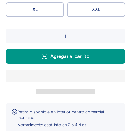
XL
XXL
Reducir
Aumentar
cantidad
cantidad
para
para
Sudadera
Sudadera
Karol G |
Karol G |
Agregar al carrito
Celeste |
Celeste |
Mañana
Mañana
Será
Será
Bonito
Bonito
Retiro disponible en
Interior centro comercial
municipal
Normalmente está listo en 2 a 4 días