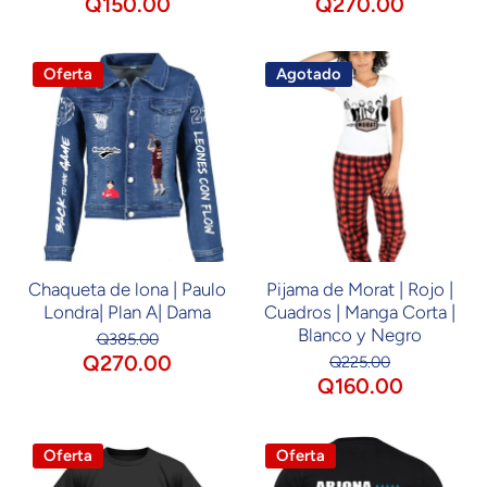
Q150.00
Q270.00
Oferta
Agotado
Chaqueta de lona | Paulo
Pijama de Morat | Rojo |
Londra| Plan A| Dama
Cuadros | Manga Corta |
Blanco y Negro
Q385.00
Q270.00
Q225.00
Q160.00
Oferta
Oferta