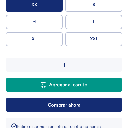
XS
S
M
L
XL
XXL
Reducir
Aumentar
cantidad
cantidad
para
para
Sudadera
Sudadera
Morat |
Morat |
Agregar al carrito
Morat
Morat
Spotify |
Spotify |
23 | Con
23 | Con
Frase
Frase
Comprar ahora
Retiro disponible en
Interior centro comercial