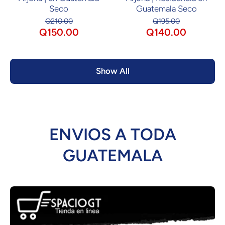
Seco
Guatemala Seco
Q210.00
Q195.00
Q150.00
Q140.00
Show All
ENVIOS A TODA
GUATEMALA